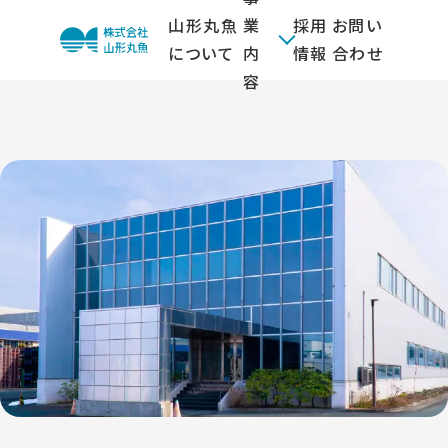
山形丸魚
業
採用
お問い
について
内
情報
合わせ
容
T
O
PI
C
S
お
知
ら
せ