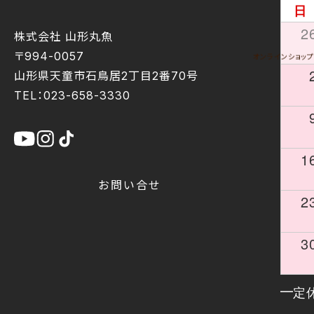
日
2
株式会社 山形丸魚
〒994-0057
オンラインショップ
山形県天童市石鳥居2丁目2番70号
TEL：023-658-3330
1
お問い合せ
2
3
定